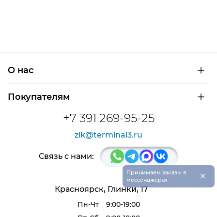
О нас
О компании
Покупателям
Сертификаты на продукцию
Контроль и диагностика
Доставка и оплата
+7 391 269-95-25
Контакты
Расшифровка маркировки подшипников
Новости
zlk@terminal3.ru
Возврат товара
Отзывы
Распродажа
Связь с нами:
×
Принимаем заказы в
мессенджерах
Красноярск, Глинки, 17
Пн-Чт
9:00-19:00