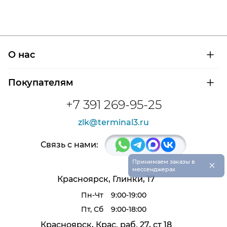
О нас
О компании
Покупателям
Сертификаты на продукцию
Контроль и диагностика
Доставка и оплата
+7 391 269-95-25
Контакты
Расшифровка маркировки подшипников
Новости
zlk@terminal3.ru
Возврат товара
Отзывы
Распродажа
Связь с нами:
×
Принимаем заказы в
мессенджерах
Красноярск, Глинки, 17
Пн-Чт
9:00-19:00
Пт, Сб
9:00-18:00
Красноярск, Крас. раб. 27, ст 18