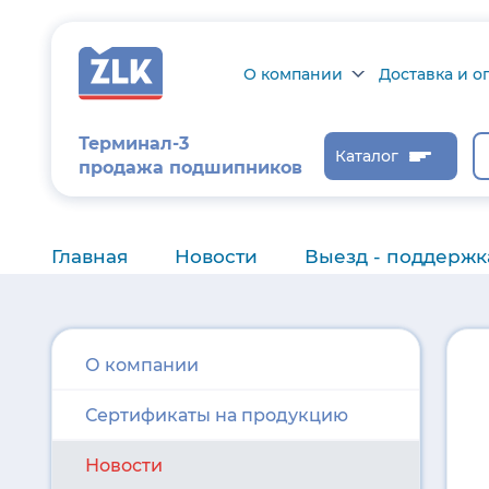
О компании
Доставка и о
О компании
Доставка и оп
Терминал-3
Каталог
продажа подшипников
Сертификаты на
Возврат товар
продукцию
Проверить ста
заказа
Главная
Новости
Выезд - поддержк
Новости
Контроль и
диагностика
Отзывы
О компании
Сертификаты на продукцию
Статьи
Каталог производителя
Новости