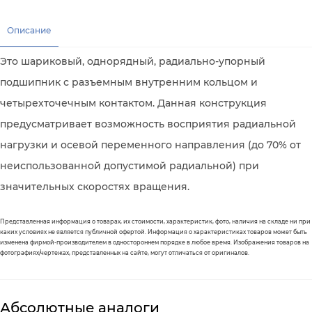
Описание
Это шариковый, однорядный, радиально-упорный
подшипник с разъемным внутренним кольцом и
четырехточечным контактом. Данная конструкция
предусматривает возможность восприятия радиальной
нагрузки и осевой переменного направления (до 70% от
неиспользованной допустимой радиальной) при
значительных скоростях вращения.
Представленная информация о товарах, их стоимости, характеристик, фото, наличия на складе ни при
каких условиях не является публичной офертой. Информация о характеристиках товаров может быть
изменена фирмой-производителем в одностороннем порядке в любое время. Изображения товаров на
фотографиях/чертежах, представленных на сайте, могут отличаться от оригиналов.
Абсолютные аналоги