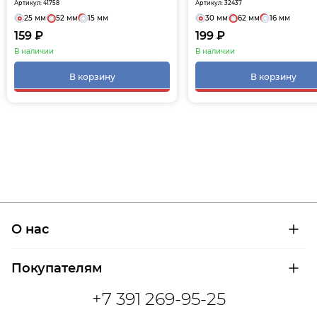
Артикул: 41758
Артикул: 32437
25 мм
52 мм
15 мм
30 мм
62 мм
16 мм
159 ₽
199 ₽
В наличии
В наличии
В корзину
В корзину
О нас
О компании
Покупателям
Сертификаты на продукцию
Контроль и диагностика
Доставка и оплата
+7 391 269-95-25
Контакты
Расшифровка маркировки подшипников
Новости