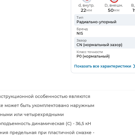
d, внутр.
D, внешн.
B
22
50
1
мм
мм
Тип
Радиально-упорный
Бренд
NIS
Зазор
CN (нормальный зазор)
Класс точности
P0 (нормальный)
Показать все характеристики
нструкционной особенностью являются
кже может быть укомплектовано наружным
ядными или четырехрядными
дъемность динамическая (C) - 36,5 кН
щения предельная при пластичной смазке -