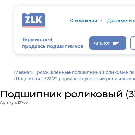
О компании
Доставка и 
О компании
Доставка и о
Терминал-3
Каталог
продажа подшипников
Сертификаты на
Возврат това
продукцию
Проверить ст
заказа
Новости
Главная
/
Промышленные подшипники
Роликовые п
Подшипник 322/22 радиально-упорный роликовый ко
Контроль и
диагностика
Подшипник роликовый (322
Отзывы
Артикул: 19760
Статьи
Каталог производителя