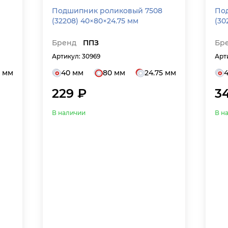
Подшипник роликовый 7508
По
(32208) 40×80×24.75 мм
(30
Бренд
ППЗ
Бр
Артикул: 30969
Арт
5 мм
40 мм
80 мм
24.75 мм
229 ₽
3
В наличии
В н