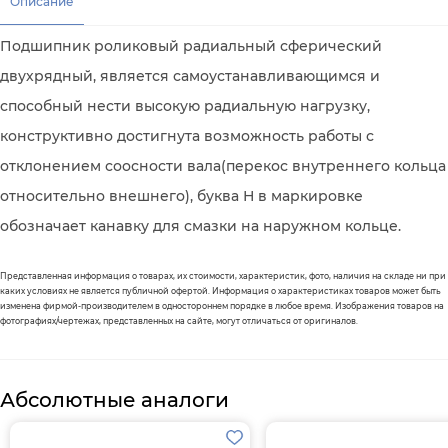
Описание
Подшипник роликовый радиальный сферический
двухрядный, является самоустанавливающимся и
способный нести высокую радиальную нагрузку,
конструктивно достигнута возможность работы с
отклонением соосности вала(перекос внутреннего кольца
относительно внешнего), буква Н в маркировке
обозначает канавку для смазки на наружном кольце.
Представленная информация о товарах, их стоимости, характеристик, фото, наличия на складе ни при
каких условиях не является публичной офертой. Информация о характеристиках товаров может быть
изменена фирмой-производителем в одностороннем порядке в любое время. Изображения товаров на
фотографиях/чертежах, представленных на сайте, могут отличаться от оригиналов.
Абсолютные аналоги