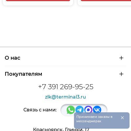
О нас
О компании
Покупателям
Сертификаты на продукцию
Контроль и диагностика
Доставка и оплата
+7 391 269-95-25
Контакты
Расшифровка маркировки подшипников
Новости
zlk@terminal3.ru
Возврат товара
Отзывы
Распродажа
Связь с нами:
×
Принимаем заказы в
мессенджерах
Красноярск, Глинки, 17