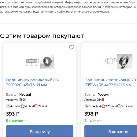
каких условиях не является публичной офертой. Информация о характеристиках товаров может быть
изменена фирмой-производителем в одностороннем порядке в любое время. Изображения товаров на
фотографиях/чертежах, представленных на сайте, могут отличаться от оригиналов.
С этим товаром покупают
Подшипник роликовый (16-
Подшипник роликовый 29
3001020) 45×76×21 мм
(T151W) 38.4×72.9×21.3 мм
Бренд
Neutral
Бренд
Россия
Артикул: 41896
Артикул: 02451
45 мм
76 мм
21 мм
38.4 мм
72.9 мм
21.3 мм
393 ₽
398 ₽
В наличии
В наличии
В корзину
В корзину