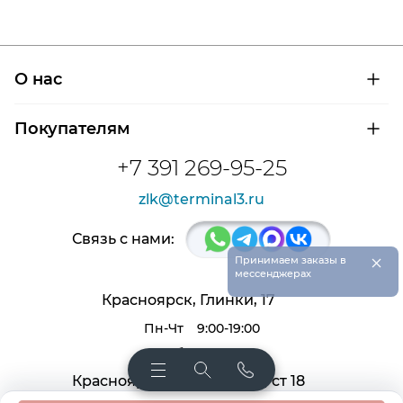
О нас
О компании
Покупателям
Сертификаты на продукцию
Контроль и диагностика
Доставка и оплата
+7 391 269-95-25
Контакты
Расшифровка маркировки подшипников
Новости
zlk@terminal3.ru
Возврат товара
Отзывы
Распродажа
Связь с нами:
×
Принимаем заказы в
мессенджерах
Красноярск, Глинки, 17
Пн-Чт
9:00-19:00
Пт, Сб
9:00-18:00
Красноярск, Крас. раб. 27, ст 18