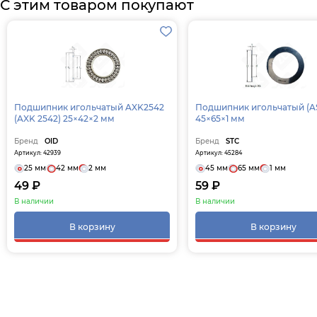
С этим товаром покупают
Подшипник игольчатый AXK2542
Подшипник игольчатый (AS4565)
(AXK 2542) 25×42×2 мм
45×65×1 мм
Бренд
OID
Бренд
STC
Артикул: 42939
Артикул: 45284
25 мм
42 мм
2 мм
45 мм
65 мм
1 мм
49 ₽
59 ₽
В наличии
В наличии
В корзину
В корзину