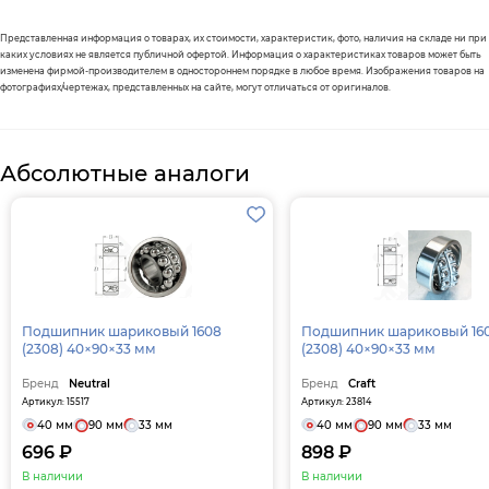
Представленная информация о товарах, их стоимости, характеристик, фото, наличия на складе ни при
каких условиях не является публичной офертой. Информация о характеристиках товаров может быть
изменена фирмой-производителем в одностороннем порядке в любое время. Изображения товаров на
фотографиях/чертежах, представленных на сайте, могут отличаться от оригиналов.
Абсолютные аналоги
Подшипник шариковый 1608
Подшипник шариковый 16
(2308) 40×90×33 мм
(2308) 40×90×33 мм
Бренд
Neutral
Бренд
Craft
Артикул: 15517
Артикул: 23814
40 мм
90 мм
33 мм
40 мм
90 мм
33 мм
696 ₽
898 ₽
В наличии
В наличии