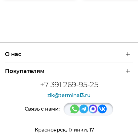
О нас
О компании
Покупателям
Сертификаты на продукцию
Контроль и диагностика
Доставка и оплата
+7 391 269-95-25
Контакты
Расшифровка маркировки подшипников
Новости
zlk@terminal3.ru
Возврат товара
Отзывы
Распродажа
Связь с нами:
Красноярск, Глинки, 17