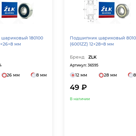
шариковый 180100
Подшипник шариковый 8010
0×26×8 мм
(6001ZZ) 12×28×8 мм
Бренд
ZLK
4
Артикул: 36595
26 мм
8 мм
12 мм
28 мм
8
49 ₽
В наличии