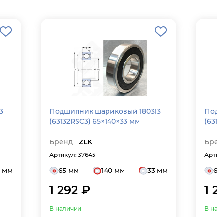
3
Подшипник шариковый 180313
По
(63132RSC3) 65×140×33 мм
(63
Бренд
ZLK
Бр
Артикул: 37645
Арт
3 мм
65 мм
140 мм
33 мм
1 292 ₽
1 
В наличии
В н