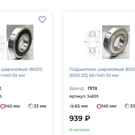
шариковый 180313
Подшипник шариковый 8031
65×140×33 мм
(6313 ZZ) 65×140×33 мм
К
Бренд
ППЗ
6
Артикул: 34839
140 мм
33 мм
65 мм
140 мм
3
939 ₽
В наличии