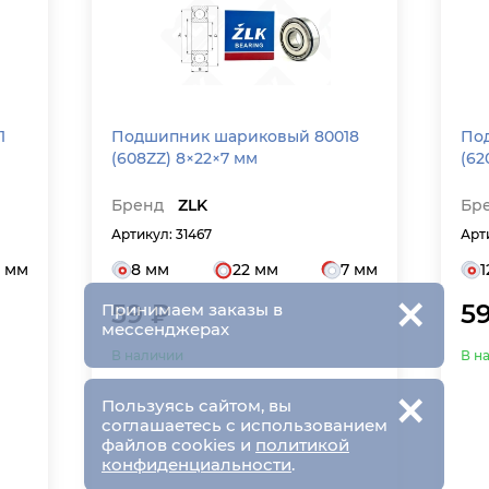
1
Подшипник шариковый 80018
По
(608ZZ) 8×22×7 мм
(62
Бренд
ZLK
Бр
Артикул: 31467
Арт
 мм
8 мм
22 мм
7 мм
1
×
59 ₽
5
Принимаем заказы в
мессенджерах
В наличии
В н
×
Пользуясь сайтом, вы
соглашаетесь с использованием
файлов cookies и
политикой
конфиденциальности
.