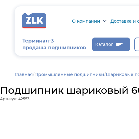
О компании
Доставка и 
О компании
Доставка и о
Терминал-3
Каталог
продажа подшипников
Сертификаты на
Возврат това
продукцию
Проверить ст
заказа
Новости
Главная
/
Промышленные подшипники
Шариковые п
Контроль и
Подшипник шариковый 6031
диагностика
Артикул: 42553
Отзывы
Статьи
Каталог производителя