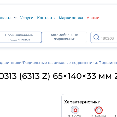
оплата
Услуги
Контакты
Маркировка
Акции
плата
Автомобильные
Промышленные
1802
подшипники
подшипники
ра
атус
одшипники
/
Радиальные шариковые подшипники
Подшипни
3 (6313 Z) 65×140×33 мм 
Характеристики
d, внутр.
D, внешн.
B