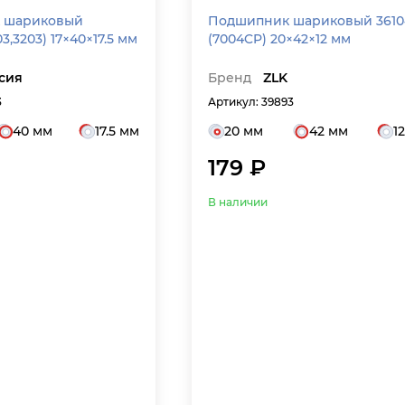
 шариковый
Подшипник шариковый 3610
3,3203) 17×40×17.5 мм
(7004CP) 20×42×12 мм
сия
Бренд
ZLK
3
Артикул: 39893
40 мм
17.5 мм
20 мм
42 мм
1
179 ₽
В наличии