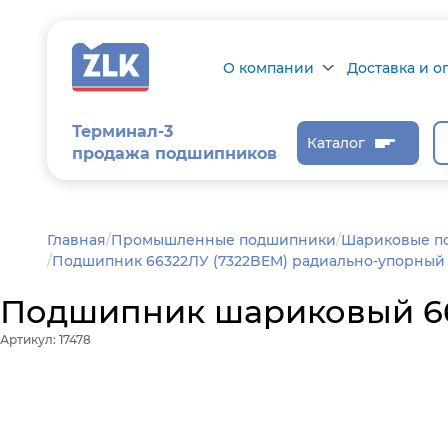
О компании
Доставка и о
О компании
Доставка и оп
Терминал-3
Каталог
продажа подшипников
Сертификаты на
Возврат товар
продукцию
Проверить ста
заказа
Новости
Главная
/
Промышленные подшипники
Шариковые п
Подшипник 66322ЛУ (7322BEM) радиально-упорный 
Контроль и
диагностика
Подшипник шариковый 663
Отзывы
Артикул: 17478
Статьи
Каталог производителя