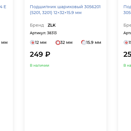
4 Е
Подшипник шариковый 3056201
По
(5201, 3201) 12×32×15.9 мм
305
Бренд
ZLK
Бр
Артикул: 38313
Арт
2 мм
12 мм
32 мм
15.9 мм
1
249 ₽
2
В наличии
В н