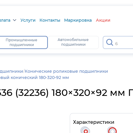
плата
Услуги
Контакты
Маркировка
Акции
лата
Автомобильные
Промышленные
6306
подшипники
подшипники
а
тус
одшипники
/
Конические роликовые подшипники
вый конический 180-320-92 мм
6 (32236) 180×320×92 мм 
Характеристики