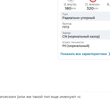
d, внутр.
D, внешн.
B
180
320
мм
мм
Тип
Радиально-упорный
Бренд
ППЗ
Зазор
CN (нормальный зазор)
Класс точности
P0 (нормальный)
Показать все характеристики
ческим (или же такой тип еще именуют «с