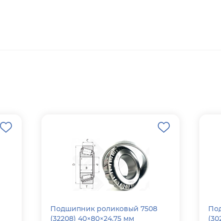
Подшипник роликовый 7508
По
(32208) 40×80×24.75 мм
(30