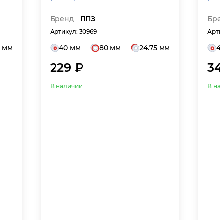
Бренд
ППЗ
Бр
Артикул: 30969
Арт
5 мм
40 мм
80 мм
24.75 мм
229 ₽
3
В наличии
В н