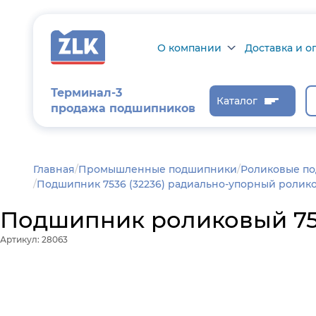
О компании
Доставка и о
О компании
Доставка и оп
Терминал-3
Каталог
продажа подшипников
Сертификаты на
Возврат товар
продукцию
Проверить ста
заказа
Новости
Главная
/
Промышленные подшипники
Роликовые п
Подшипник 7536 (32236) радиально-упорный ролико
Контроль и
диагностика
Подшипник роликовый 753
Отзывы
Артикул: 28063
Статьи
Каталог производителя