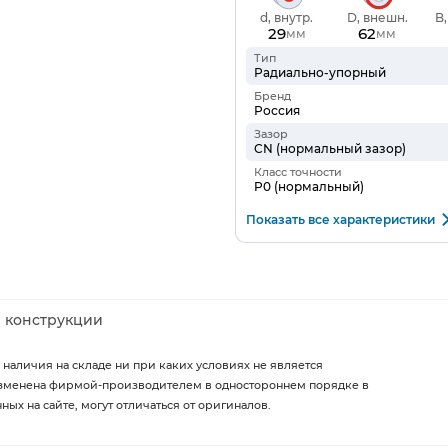
d, внутр.
D, внешн.
B
29
62
мм
мм
Тип
Радиально-упорный
Бренд
Россия
Зазор
CN (нормальный зазор)
Класс точности
P0 (нормальный)
Показать все характеристики
 конструкции
 наличия на складе ни при каких условиях не является
изменена фирмой-производителем в одностороннем порядке в
х на сайте, могут отличаться от оригиналов.