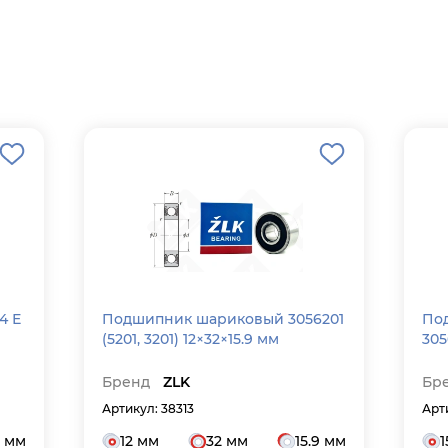
4 Е
Подшипник шариковый 3056201
По
(5201, 3201) 12×32×15.9 мм
305
Бренд
ZLK
Бр
Артикул: 38313
Арт
2 мм
12 мм
32 мм
15.9 мм
1