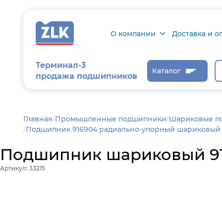
О компании
Доставка и о
О компании
Доставка и оп
Терминал-3
Каталог
продажа подшипников
Сертификаты на
Возврат товар
продукцию
Проверить ста
заказа
Новости
Главная
/
Промышленные подшипники
Шариковые п
Подшипник 916904 радиально-упорный шариковый 2
Контроль и
диагностика
Подшипник шариковый 916
Отзывы
Артикул: 33215
Статьи
Каталог производителя