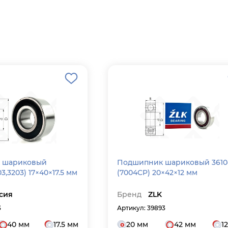
 шариковый
Подшипник шариковый 3610
3,3203) 17×40×17.5 мм
(7004CP) 20×42×12 мм
сия
Бренд
ZLK
3
Артикул: 39893
40 мм
17.5 мм
20 мм
42 мм
1