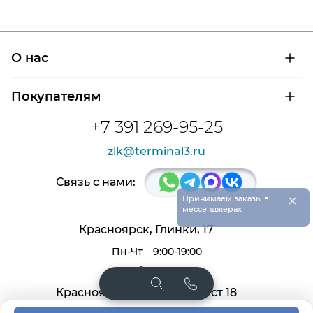
О нас
О компании
Покупателям
Сертификаты на продукцию
Контроль и диагностика
Доставка и оплата
+7 391 269-95-25
Контакты
Расшифровка маркировки подшипников
Новости
zlk@terminal3.ru
Возврат товара
Отзывы
Распродажа
Связь с нами:
×
Принимаем заказы в
мессенджерах
Красноярск, Глинки, 17
Пн-Чт
9:00-19:00
Пт, Сб
9:00-18:00
Красноярск, Крас. раб. 27, ст 18