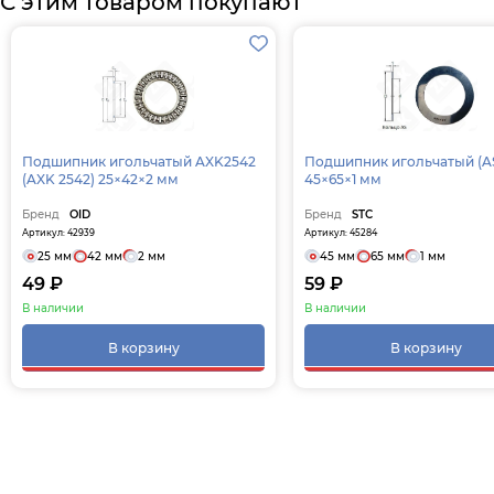
С этим товаром покупают
Подшипник игольчатый AXK2542
Подшипник игольчатый (AS4565)
(AXK 2542) 25×42×2 мм
45×65×1 мм
Бренд
OID
Бренд
STC
Артикул: 42939
Артикул: 45284
25 мм
42 мм
2 мм
45 мм
65 мм
1 мм
49 ₽
59 ₽
В наличии
В наличии
В корзину
В корзину