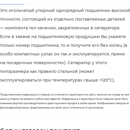
Это игольчатый упорный однорядный подшипник высокой
точности, состоящий из отдельно поставляемых деталей
— комплекта тел качения, закрепленных в сепараторе.
Если в заявке на подшипниковую продукцию Вы укажете
только номер подшипника, то и получите его без колец (в
особо компактных узлах он так и эксплуатируется, прямо
на посадочных поверхностях). Сепаратор у этого
типоразмера как правило стальной (может
эксплуатироваться при температурах свыше +120°С).
Представленная информация о товарах, их стоимости, характеристик, фото, наличия на складе ни при
каких условиях не является публичной офертой. Информация о характеристиках товаров может быть
изменена фирмой-производителем в одностороннем порядке в любое время. Изображения товаров на
фотографиях/чертежах, представленных на сайте, могут отличаться от оригиналов.