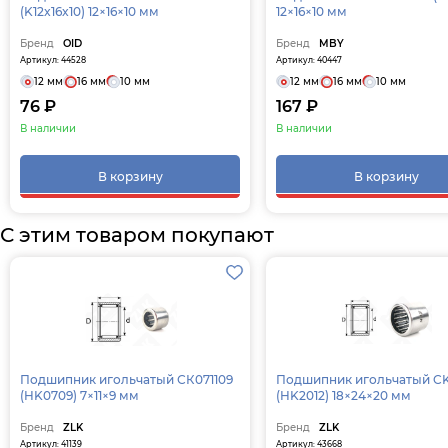
(K12x16x10) 12×16×10 мм
12×16×10 мм
Бренд
OID
Бренд
MBY
Артикул: 44528
Артикул: 40447
12 мм
16 мм
10 мм
12 мм
16 мм
10 мм
76 ₽
167 ₽
В наличии
В наличии
В корзину
В корзину
С этим товаром покупают
Подшипник игольчатый СК071109
Подшипник игольчатый C
(HK0709) 7×11×9 мм
(HK2012) 18×24×20 мм
Бренд
ZLK
Бренд
ZLK
Артикул: 41139
Артикул: 43668