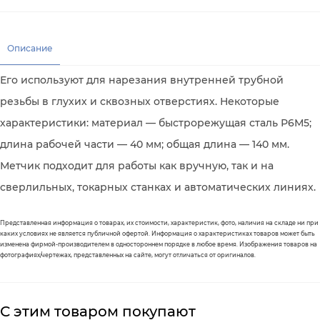
Описание
Его используют для нарезания внутренней трубной
резьбы в глухих и сквозных отверстиях. Некоторые
характеристики: материал — быстрорежущая сталь Р6М5;
длина рабочей части — 40 мм; общая длина — 140 мм.
Метчик подходит для работы как вручную, так и на
сверлильных, токарных станках и автоматических линиях.
Представленная информация о товарах, их стоимости, характеристик, фото, наличия на складе ни при
каких условиях не является публичной офертой. Информация о характеристиках товаров может быть
изменена фирмой-производителем в одностороннем порядке в любое время. Изображения товаров на
фотографиях/чертежах, представленных на сайте, могут отличаться от оригиналов.
С этим товаром покупают