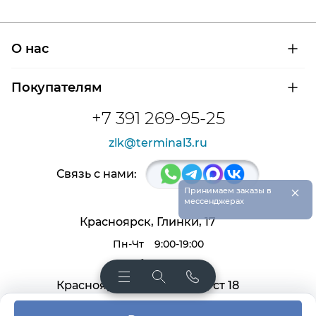
О нас
О компании
Покупателям
Сертификаты на продукцию
Контроль и диагностика
Доставка и оплата
+7 391 269-95-25
Контакты
Расшифровка маркировки подшипников
Новости
zlk@terminal3.ru
Возврат товара
Отзывы
Распродажа
Связь с нами:
×
Принимаем заказы в
мессенджерах
Красноярск, Глинки, 17
Пн-Чт
9:00-19:00
Пт, Сб
9:00-18:00
Красноярск, Крас. раб. 27, ст 18
Пн-Чт
9:00-18:00