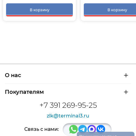
В корзину
В корзину
О нас
О компании
Покупателям
Сертификаты на продукцию
Контроль и диагностика
Доставка и оплата
+7 391 269-95-25
Контакты
Расшифровка маркировки подшипников
Новости
zlk@terminal3.ru
Возврат товара
Отзывы
Распродажа
Связь с нами: