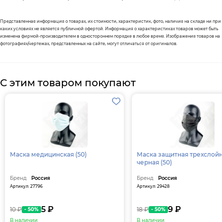
Представленная информация о товарах, их стоимости, характеристик, фото, наличия на складе ни при
каких условиях не является публичной офертой. Информация о характеристиках товаров может быть
изменена фирмой-производителем в одностороннем порядке в любое время. Изображения товаров на
фотографиях/чертежах, представленных на сайте, могут отличаться от оригиналов.
С этим товаром покупают
Маска медицинская (50)
Маска защитная трехслой
черная (50)
Бренд
Россия
Бренд
Россия
Артикул: 27796
Артикул: 29428
5 ₽
9 ₽
10 ₽
18 ₽
- 50%
- 50%
В наличии
В наличии