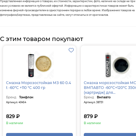
Представленная информация о товарах, их стоимости, характеристик, фото, наличия на складе ни при
каких условиях не является публичной офертой. Информация о характеристиках товаров может быть
изменена фирмой-производителем в одностороннем порядке в любое время. Изображения товаров на
фотографиях/чертежах, представленных на сайте, могут отличаться от оригиналов.
С этим товаром покупают
Смазка Морозостойкая МЗ 60 0.4
Смазка морозостойкая МС
t -60°C +110 °C 400 гр
ВМПАВТО -60°C+120°C 350
(картридж) для
централизованных систем
Бренд
Томфлон
Бренд
Вмпавто
Артикул: 40454
Артикул: 38731
829 ₽
879 ₽
В наличии
В наличии