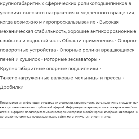
крупногабаритных сферических роликоподшипников в
условиях высокого нагружения и медленного вращения,
когда возможно микропроскальзывание • Высокая
механическая стабильность, хорошие антикоррозионные
свойства и водостойкость Области применения: • Опорно-
поворотные устройства • Опорные ролики вращающихся
печей и сушилок • Роторные экскаваторы •
Крупногабаритные опорные подшипники •
Тяжелонагруженные валковые мельницы и прессы •
Дробилки
Представленная информация о товарах, их стоимости, характеристик, фото, наличия на складе ни при
каких условиях не является публичной офертой. Информация о характеристиках товаров может быть
изменена фирмой-производителем в одностороннем порядке в любое время. Изображения товаров на
фотографиях/чертежах, представленных на сайте, могут отличаться от оригиналов.