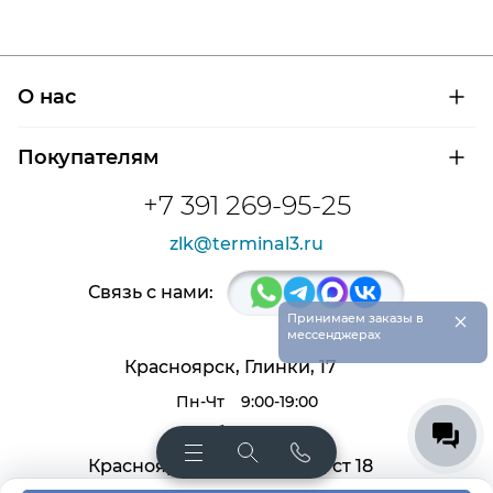
О нас
О компании
Покупателям
Сертификаты на продукцию
Контроль и диагностика
Доставка и оплата
+7 391 269-95-25
Контакты
Расшифровка маркировки подшипников
Новости
zlk@terminal3.ru
Возврат товара
Отзывы
Распродажа
Связь с нами:
×
Принимаем заказы в
мессенджерах
Красноярск, Глинки, 17
Пн-Чт
9:00-19:00
Пт, Сб
9:00-18:00
Красноярск, Крас. раб. 27, ст 18