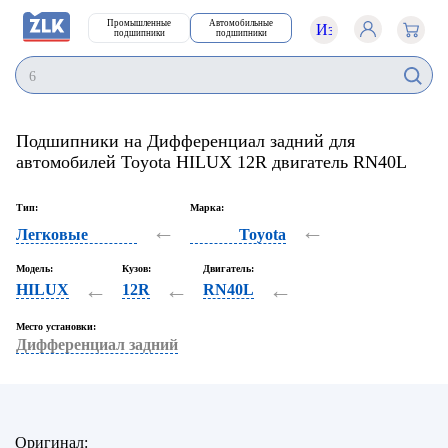
Промышленные
Автомобильные
подшипники
подшипники
62
Подшипники на Дифференциал задний для
автомобилей Toyota HILUX 12R двигатель RN40L
Тип:
Марка:
←
←
Легковые
Toyota
Модель:
Кузов:
Двигатель:
←
←
←
HILUX
12R
RN40L
Место установки:
Дифференциал задний
Оригинал: