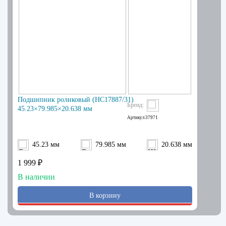
Подшипник роликовый (HC17887/31)
Бренд:
45.23×79.985×20.638 мм
Артикул
37971
45.23 мм
79.985 мм
20.638 мм
1 999 ₽
В наличии
В корзину