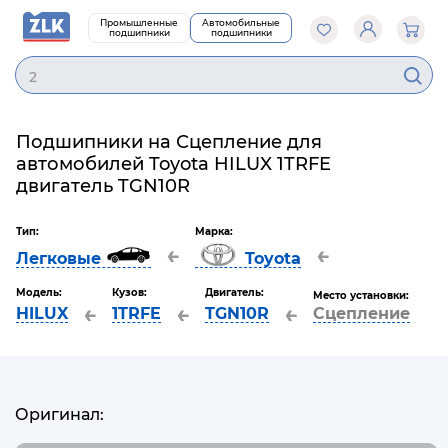
Промышленные
Автомобильные
подшипники
подшипники
22
Подшипники на Сцепление для
автомобилей Toyota HILUX 1TRFE
двигатель TGN10R
Тип:
Марка:
←
←
Легковые
Toyota
Модель:
Кузов:
Двигатель:
Место установки:
←
←
←
HILUX
1TRFE
TGN10R
Сцепление
Оригинал: