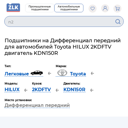
Промышленные
Автомобильные
подшипники
подшипники
n20
Подшипники на Дифференциал передний
для автомобилей Toyota HILUX 2KDFTV
двигатель KDN150R
Тип:
Марка:
←
←
Легковые
Toyota
Модель:
Кузов:
Двигатель:
←
←
←
HILUX
2KDFTV
KDN150R
Место установки:
Дифференциал передний