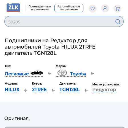
Промышленные
Автомобильные
подшипники
подшипники
50205
Подшипники на Редуктор для
автомобилей Toyota HILUX 2TRFE
двигатель TGN128L
Тип:
Марка:
←
←
Легковые
Toyota
Модель:
Кузов:
Двигатель:
Место установки:
←
←
←
HILUX
2TRFE
TGN128L
Редуктор
Оригинал: