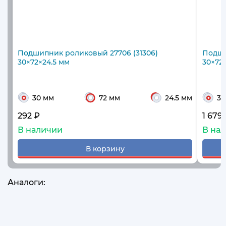
Подшипник роликовый 27706 (31306)
Подши
30×72×24.5 мм
30×72
30 мм
72 мм
24.5 мм
30
292 ₽
1 679
В наличии
В на
В корзину
Аналоги: