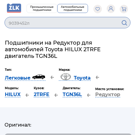
Промышленные
Автомобильные
подшипники
подшипники
9039452л
Подшипники на Редуктор для
автомобилей Toyota HILUX 2TRFE
двигатель TGN36L
Тип:
Марка:
←
←
Легковые
Toyota
Модель:
Кузов:
Двигатель:
Место установки:
←
←
←
HILUX
2TRFE
TGN36L
Редуктор
Оригинал: