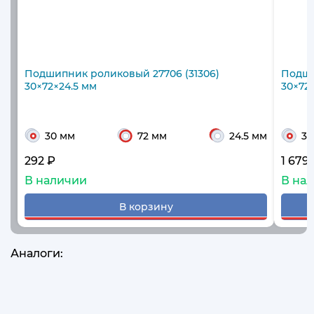
Подшипник роликовый 27706 (31306)
Подши
30×72×24.5 мм
30×72
30 мм
72 мм
24.5 мм
30
292 ₽
1 679
В наличии
В на
В корзину
Аналоги: