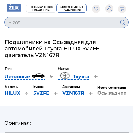
Промышленные
Автомобильные
подшипники
подшипники
nj205
Подшипники на Ось задняя для
автомобилей Toyota HILUX 5VZFE
двигатель VZN167R
Тип:
Марка:
←
←
Легковые
Toyota
Модель:
Кузов:
Двигатель:
Место установки:
←
←
←
HILUX
5VZFE
VZN167R
Ось задняя
Оригинал: