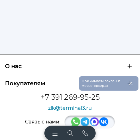
О нас
О компании
×
Принимаем заказы в
Покупателям
Сертификаты на продукцию
мессенджерах
Контроль и диагностика
Доставка и оплата
+7 391 269-95-25
Контакты
Расшифровка маркировки подшипников
Новости
zlk@terminal3.ru
Возврат товара
Отзывы
Распродажа
Связь с нами: