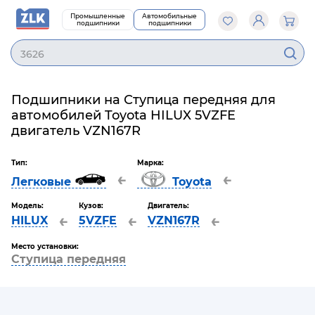
Промышленные
Автомобильные
подшипники
подшипники
3626
Подшипники на Ступица передняя для
автомобилей Toyota HILUX 5VZFE
двигатель VZN167R
Тип:
Марка:
←
←
Легковые
Toyota
Модель:
Кузов:
Двигатель:
←
←
←
HILUX
5VZFE
VZN167R
Место установки:
Ступица передняя