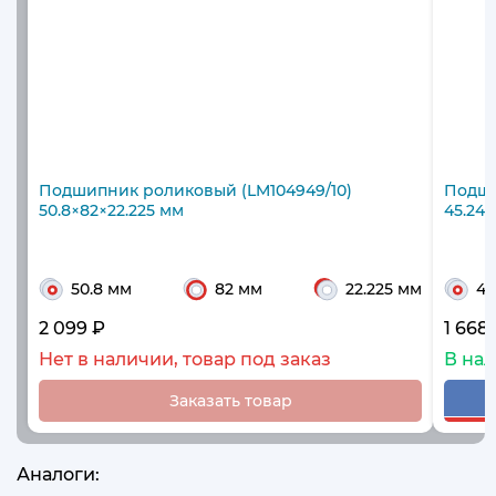
Подшипник роликовый (LM104949/10)
Подши
50.8×82×22.225 мм
45.242
50.8 мм
82 мм
22.225 мм
45
2 099 ₽
1 668
Нет в наличии, товар под заказ
В на
Заказать товар
Аналоги: