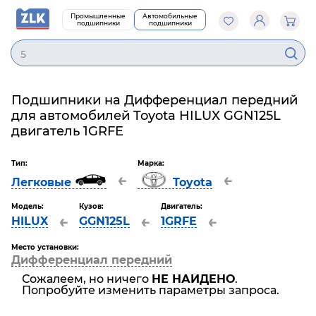
Промышленные
Автомобильные
подшипники
подшипники
50
Подшипники на Дифференциал передний
для автомобилей Toyota HILUX GGN125L
двигатель 1GRFE
Тип:
Марка:
←
←
Легковые
Toyota
Модель:
Кузов:
Двигатель:
←
←
←
HILUX
GGN125L
1GRFE
Место установки:
Дифференциал передний
Сожалеем, но ничего
НЕ НАЙДЕНО
.
Попробуйте изменить параметры запроса.