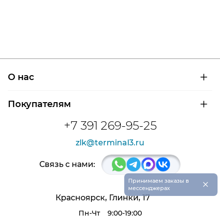
О нас
О компании
Покупателям
Сертификаты на продукцию
Контроль и диагностика
Доставка и оплата
+7 391 269-95-25
Контакты
Расшифровка маркировки подшипников
Новости
zlk@terminal3.ru
Возврат товара
Отзывы
Распродажа
Связь с нами:
×
Принимаем заказы в
мессенджерах
Красноярск, Глинки, 17
Пн-Чт
9:00-19:00