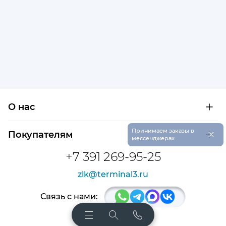
О нас
О компании
×
Принимаем заказы в
Покупателям
Сертификаты на продукцию
мессенджерах
Контроль и диагностика
Доставка и оплата
+7 391 269-95-25
Контакты
Расшифровка маркировки подшипников
Новости
zlk@terminal3.ru
Возврат товара
Отзывы
Распродажа
Связь с нами: