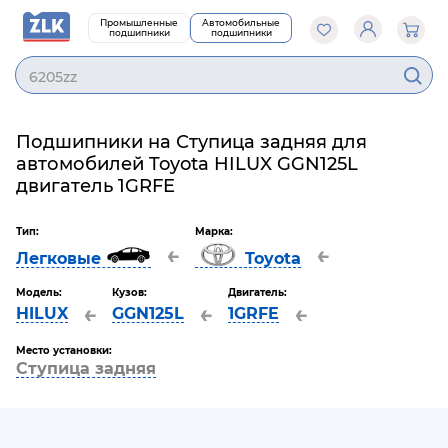
Промышленные
Автомобильные
подшипники
подшипники
6205zz
Подшипники на Ступица задняя для
автомобилей Toyota HILUX GGN125L
двигатель 1GRFE
Тип:
Марка:
←
←
Легковые
Toyota
Модель:
Кузов:
Двигатель:
←
←
←
HILUX
GGN125L
1GRFE
Место установки:
Ступица задняя