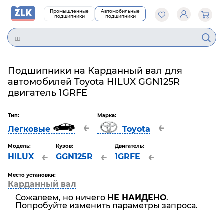
Промышленные
Автомобильные
подшипники
подшипники
Подшипники на Карданный вал для
автомобилей Toyota HILUX GGN125R
двигатель 1GRFE
Тип:
Марка:
←
←
Легковые
Toyota
Модель:
Кузов:
Двигатель:
←
←
←
HILUX
GGN125R
1GRFE
Место установки:
Карданный вал
Сожалеем, но ничего
НЕ НАЙДЕНО
.
Попробуйте изменить параметры запроса.