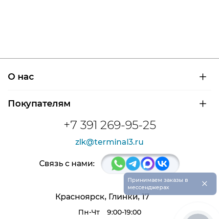
О нас
О компании
Покупателям
Сертификаты на продукцию
Контроль и диагностика
Доставка и оплата
+7 391 269-95-25
Контакты
Расшифровка маркировки подшипников
Новости
zlk@terminal3.ru
Возврат товара
Отзывы
Распродажа
Связь с нами:
×
Принимаем заказы в
мессенджерах
Красноярск, Глинки, 17
Пн-Чт
9:00-19:00