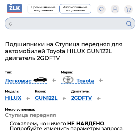
Промышленные
Автомобильные
подшипники
подшипники
6
Подшипники на Ступица передняя для
автомобилей Toyota HILUX GUN122L
двигатель 2GDFTV
Тип:
Марка:
←
←
Легковые
Toyota
Модель:
Кузов:
Двигатель:
←
←
←
HILUX
GUN122L
2GDFTV
Место установки:
Ступица передняя
Сожалеем, но ничего
НЕ НАЙДЕНО
.
Попробуйте изменить параметры запроса.