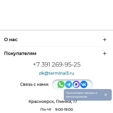
О нас
О компании
Покупателям
Сертификаты на продукцию
Контроль и диагностика
Доставка и оплата
+7 391 269-95-25
Контакты
Расшифровка маркировки подшипников
Новости
zlk@terminal3.ru
Возврат товара
Отзывы
Распродажа
Связь с нами:
×
Принимаем заказы в
мессенджерах
Красноярск, Глинки, 17
Пн-Чт
9:00-19:00