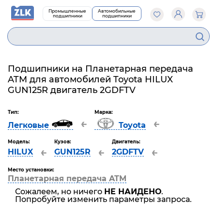
Промышленные
Автомобильные
подшипники
подшипники
Подшипники на Планетарная передача
ATM для автомобилей Toyota HILUX
GUN125R двигатель 2GDFTV
Тип:
Марка:
←
←
Легковые
Toyota
Модель:
Кузов:
Двигатель:
←
←
←
HILUX
GUN125R
2GDFTV
Место установки:
Планетарная передача ATM
Сожалеем, но ничего
НЕ НАЙДЕНО
.
Попробуйте изменить параметры запроса.