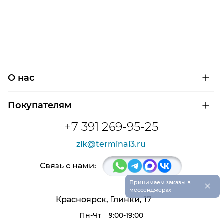
О нас
О компании
Покупателям
Сертификаты на продукцию
Контроль и диагностика
Доставка и оплата
+7 391 269-95-25
Контакты
Расшифровка маркировки подшипников
Новости
zlk@terminal3.ru
Возврат товара
Отзывы
Распродажа
Связь с нами:
×
Принимаем заказы в
мессенджерах
Красноярск, Глинки, 17
Пн-Чт
9:00-19:00