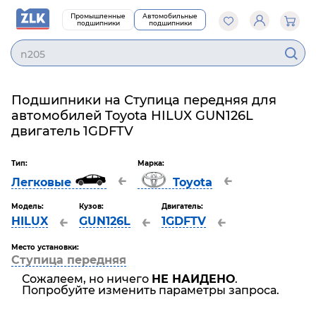
Промышленные
Автомобильные
подшипники
подшипники
n205
Подшипники на Ступица передняя для
автомобилей Toyota HILUX GUN126L
двигатель 1GDFTV
Тип:
Марка:
←
←
Легковые
Toyota
Модель:
Кузов:
Двигатель:
←
←
←
HILUX
GUN126L
1GDFTV
Место установки:
Ступица передняя
Сожалеем, но ничего
НЕ НАЙДЕНО
.
Попробуйте изменить параметры запроса.