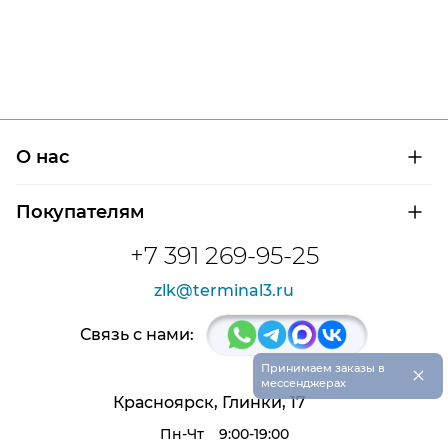
О нас
О компании
Покупателям
Сертификаты на продукцию
Контроль и диагностика
Доставка и оплата
+7 391 269-95-25
Контакты
Расшифровка маркировки подшипников
Новости
zlk@terminal3.ru
Возврат товара
Отзывы
Распродажа
Связь с нами:
×
Принимаем заказы в
мессенджерах
Красноярск, Глинки, 17
Пн-Чт
9:00-19:00