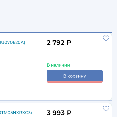
2 792 ₽
NU070620A)
В наличии
В корзину
3 993 ₽
0TM05NXRXC3)