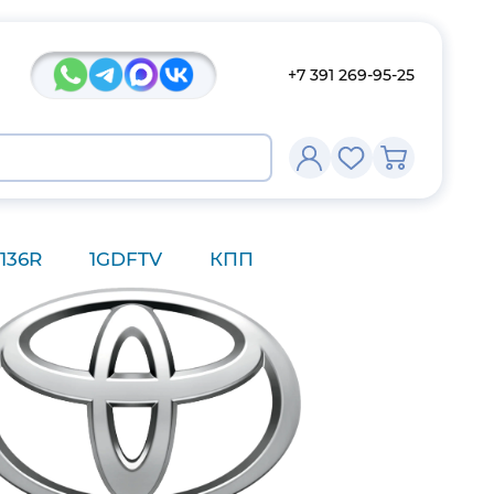
+7 391 269-95-25
136R
1GDFTV
КПП