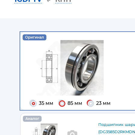
Оригинал
35 мм
85 мм
23 мм
Аналог
Подшипник шар
(DG3585D2RKMDNC