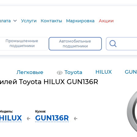
плата
Услуги
Контакты
Маркировка
Акции
лата
Промышленные
Автомобильные
22
подшипники
подшипники
а
тус
HILUX
GUN
Легковые
Toyota
илей Toyota HILUX GUN136R
Модель:
Кузов:
HILUX
GUN136R
←
←