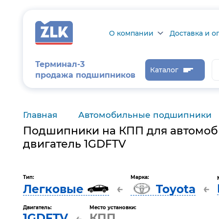
О компании
Доставка и о
О компании
Доставка и оп
Терминал-3
Каталог
продажа подшипников
Сертификаты на
Возврат товар
продукцию
Проверить ста
заказа
Главная
Автомобильные подшипники
Новости
Подшипники на КПП для автомоб
Контроль и
диагностика
двигатель 1GDFTV
Отзывы
Тип:
Марка:
←
←
Легковые
Toyota
Статьи
Каталог производителя
Двигатель:
Место установки:
1GDFTV
КПП
←