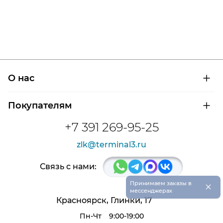
О нас
О компании
Покупателям
Сертификаты на продукцию
Контроль и диагностика
Доставка и оплата
+7 391 269-95-25
Контакты
Расшифровка маркировки подшипников
Новости
zlk@terminal3.ru
Возврат товара
Отзывы
Распродажа
Связь с нами:
×
Принимаем заказы в
мессенджерах
Красноярск, Глинки, 17
Пн-Чт
9:00-19:00