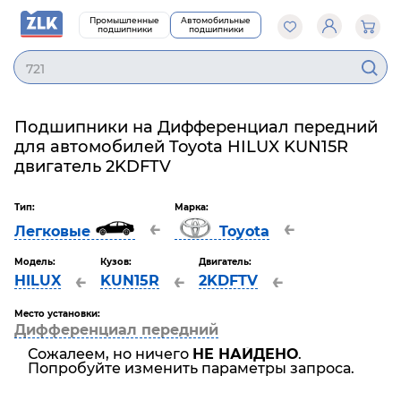
Промышленные
Автомобильные
подшипники
подшипники
721
Подшипники на Дифференциал передний
для автомобилей Toyota HILUX KUN15R
двигатель 2KDFTV
Тип:
Марка:
←
←
Легковые
Toyota
Модель:
Кузов:
Двигатель:
←
←
←
HILUX
KUN15R
2KDFTV
Место установки:
Дифференциал передний
Сожалеем, но ничего
НЕ НАЙДЕНО
.
Попробуйте изменить параметры запроса.