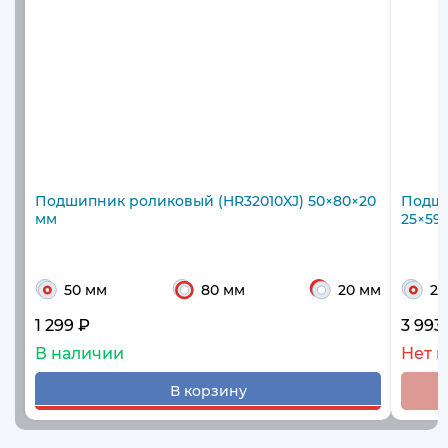
Подшипник роликовый (HR32010XJ) 50×80×20
Подши
мм
25×59
50 мм
80 мм
20 мм
25
1 299 ₽
3 993
В наличии
Нет в
В корзину