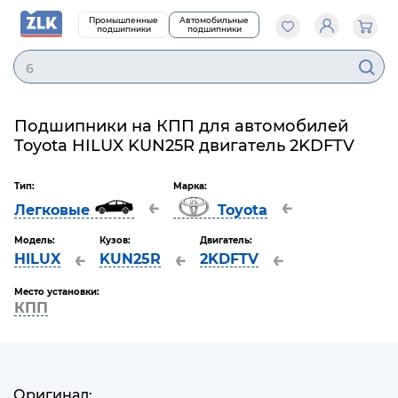
Промышленные
Автомобильные
подшипники
подшипники
62
Подшипники на КПП для автомобилей
Toyota HILUX KUN25R двигатель 2KDFTV
Тип:
Марка:
←
←
Легковые
Toyota
Модель:
Кузов:
Двигатель:
←
←
←
HILUX
KUN25R
2KDFTV
Место установки:
КПП
Оригинал: