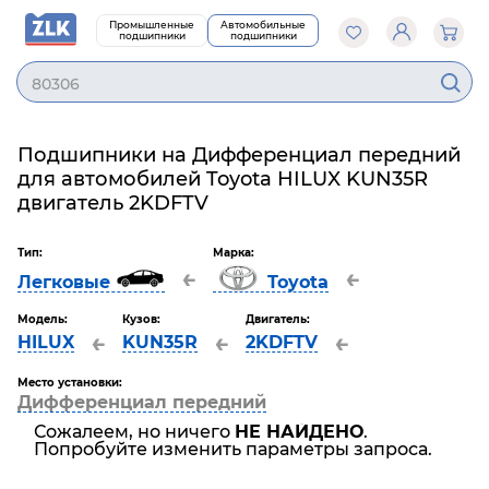
Промышленные
Автомобильные
подшипники
подшипники
80306
Подшипники на Дифференциал передний
для автомобилей Toyota HILUX KUN35R
двигатель 2KDFTV
Тип:
Марка:
←
←
Легковые
Toyota
Модель:
Кузов:
Двигатель:
←
←
←
HILUX
KUN35R
2KDFTV
Место установки:
Дифференциал передний
Сожалеем, но ничего
НЕ НАЙДЕНО
.
Попробуйте изменить параметры запроса.