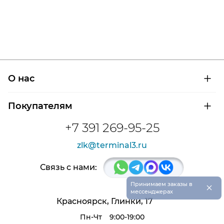
О нас
О компании
Покупателям
Сертификаты на продукцию
Контроль и диагностика
Доставка и оплата
+7 391 269-95-25
Контакты
Расшифровка маркировки подшипников
Новости
zlk@terminal3.ru
Возврат товара
Отзывы
Распродажа
Связь с нами:
×
Принимаем заказы в
мессенджерах
Красноярск, Глинки, 17
Пн-Чт
9:00-19:00