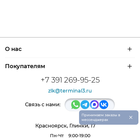
О нас
О компании
Покупателям
Сертификаты на продукцию
Контроль и диагностика
Доставка и оплата
+7 391 269-95-25
Контакты
Расшифровка маркировки подшипников
Новости
zlk@terminal3.ru
Возврат товара
Отзывы
Распродажа
Связь с нами:
×
Принимаем заказы в
мессенджерах
Красноярск, Глинки, 17
Пн-Чт
9:00-19:00