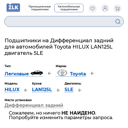
Промышленные
Автомобильные
подшипники
подшипники
Подшипники на Дифференциал задний
для автомобилей Toyota HILUX LAN125L
двигатель 5LE
Тип:
Марка:
←
←
Легковые
Toyota
Модель:
Кузов:
Двигатель:
←
←
←
HILUX
LAN125L
5LE
Место установки:
Дифференциал задний
Сожалеем, но ничего
НЕ НАЙДЕНО
.
Попробуйте изменить параметры запроса.