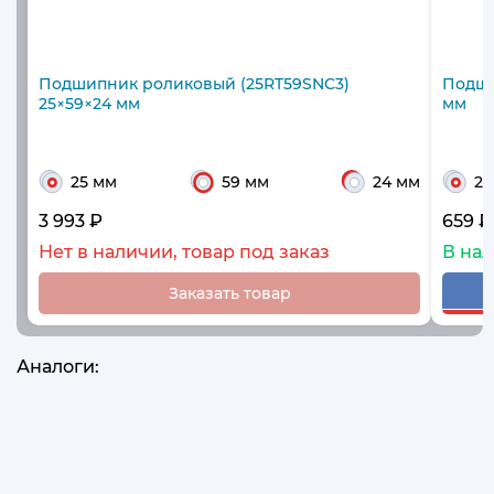
Подшипник роликовый (25RT59SNC3)
Подши
25×59×24 мм
мм
25 мм
59 мм
24 мм
26
3 993 ₽
659 ₽
Нет в наличии, товар под заказ
В на
Заказать товар
Аналоги: