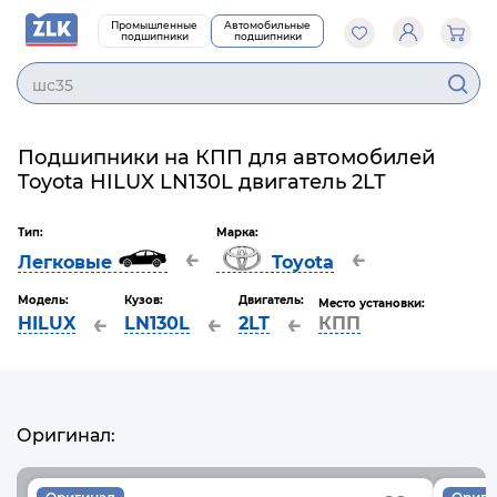
Промышленные
Автомобильные
подшипники
подшипники
шс35
Подшипники на КПП для автомобилей
Toyota HILUX LN130L двигатель 2LT
Тип:
Марка:
←
←
Легковые
Toyota
Модель:
Кузов:
Двигатель:
Место установки:
←
←
←
HILUX
LN130L
2LT
КПП
Оригинал: