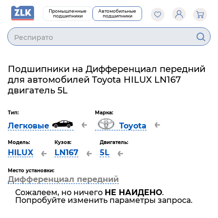
Промышленные
Автомобильные
подшипники
подшипники
Респирато
Подшипники на Дифференциал передний
для автомобилей Toyota HILUX LN167
двигатель 5L
Тип:
Марка:
←
←
Легковые
Toyota
Модель:
Кузов:
Двигатель:
←
←
←
HILUX
LN167
5L
Место установки:
Дифференциал передний
Сожалеем, но ничего
НЕ НАЙДЕНО
.
Попробуйте изменить параметры запроса.