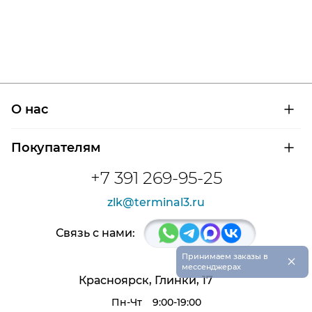
О нас
О компании
Покупателям
Сертификаты на продукцию
Контроль и диагностика
Доставка и оплата
+7 391 269-95-25
Контакты
Расшифровка маркировки подшипников
Новости
zlk@terminal3.ru
Возврат товара
Отзывы
Распродажа
Связь с нами:
×
Принимаем заказы в
мессенджерах
Красноярск, Глинки, 17
Пн-Чт
9:00-19:00