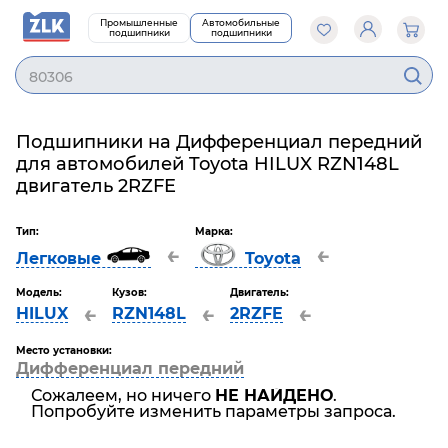
Промышленные
Автомобильные
подшипники
подшипники
80306
Подшипники на Дифференциал передний
для автомобилей Toyota HILUX RZN148L
двигатель 2RZFE
Тип:
Марка:
←
←
Легковые
Toyota
Модель:
Кузов:
Двигатель:
←
←
←
HILUX
RZN148L
2RZFE
Место установки:
Дифференциал передний
Сожалеем, но ничего
НЕ НАЙДЕНО
.
Попробуйте изменить параметры запроса.