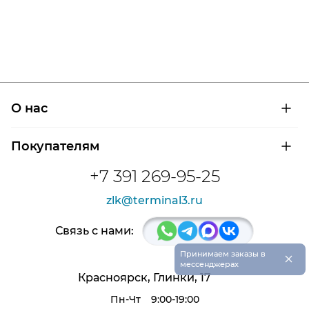
О нас
О компании
Покупателям
Сертификаты на продукцию
Контроль и диагностика
Доставка и оплата
+7 391 269-95-25
Контакты
Расшифровка маркировки подшипников
Новости
zlk@terminal3.ru
Возврат товара
Отзывы
Распродажа
Связь с нами:
×
Принимаем заказы в
мессенджерах
Красноярск, Глинки, 17
Пн-Чт
9:00-19:00