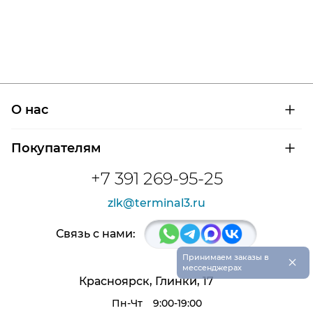
О нас
О компании
Покупателям
Сертификаты на продукцию
Контроль и диагностика
Доставка и оплата
+7 391 269-95-25
Контакты
Расшифровка маркировки подшипников
Новости
zlk@terminal3.ru
Возврат товара
Отзывы
Распродажа
Связь с нами:
×
Принимаем заказы в
мессенджерах
Красноярск, Глинки, 17
Пн-Чт
9:00-19:00