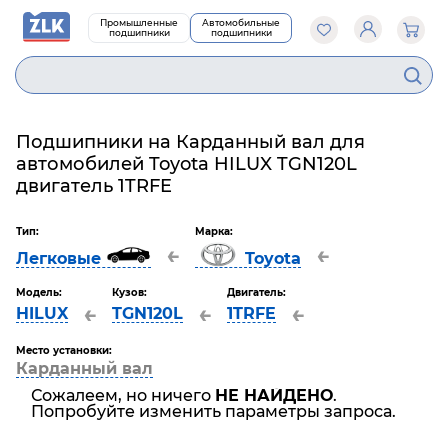
Промышленные
Автомобильные
подшипники
подшипники
Подшипники на Карданный вал для
автомобилей Toyota HILUX TGN120L
двигатель 1TRFE
Тип:
Марка:
←
←
Легковые
Toyota
Модель:
Кузов:
Двигатель:
←
←
←
HILUX
TGN120L
1TRFE
Место установки:
Карданный вал
Сожалеем, но ничего
НЕ НАЙДЕНО
.
Попробуйте изменить параметры запроса.