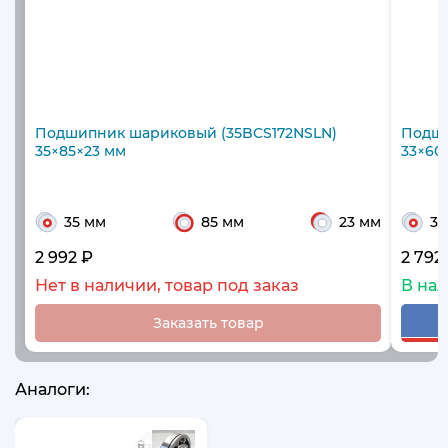
Подшипник шариковый (35BCS172NSLN)
Подши
35×85×23 мм
33×60
35 мм
85 мм
23 мм
33
2 992 ₽
2 792
Нет в наличии, товар под заказ
В на
Заказать товар
Аналоги: