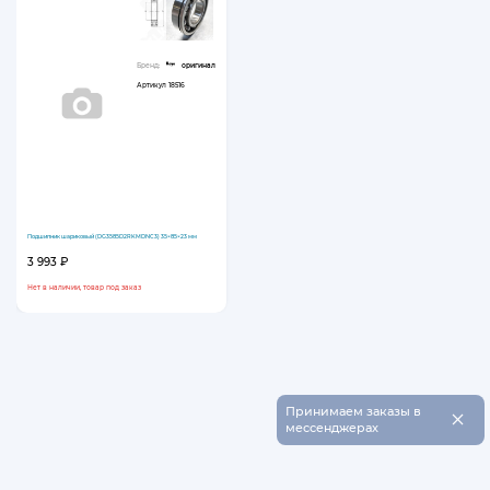
Бренд:
оригинал
Артикул
18516
Подшипник шариковый (DG3585D2RKMDNC3) 35×85×23 мм
3 993 ₽
Нет в наличии, товар под заказ
×
Принимаем заказы в
мессенджерах