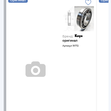
Оригинал
Ориги
Бренд:
оригинал
Артикул
19772