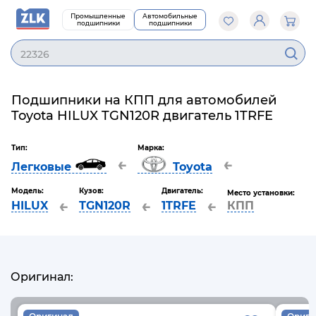
Промышленные
Автомобильные
подшипники
подшипники
22326
Подшипники на КПП для автомобилей
Toyota HILUX TGN120R двигатель 1TRFE
Тип:
Марка:
←
←
Легковые
Toyota
Модель:
Кузов:
Двигатель:
Место установки:
←
←
←
HILUX
TGN120R
1TRFE
КПП
Оригинал: