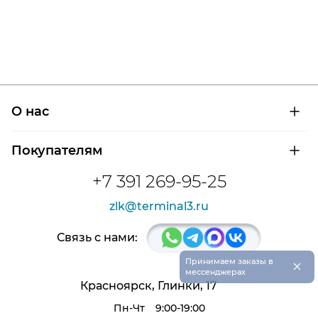
О нас
О компании
Покупателям
Сертификаты на продукцию
Контроль и диагностика
Доставка и оплата
+7 391 269-95-25
Контакты
Расшифровка маркировки подшипников
Новости
zlk@terminal3.ru
Возврат товара
Отзывы
Распродажа
Связь с нами:
×
Принимаем заказы в
мессенджерах
Красноярск, Глинки, 17
Пн-Чт
9:00-19:00