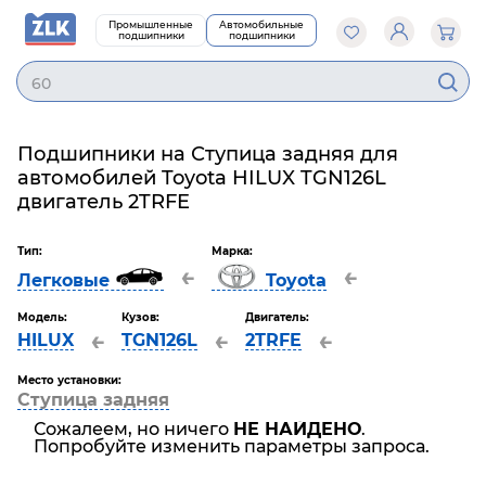
Промышленные
Автомобильные
подшипники
подшипники
602
Подшипники на Ступица задняя для
автомобилей Toyota HILUX TGN126L
двигатель 2TRFE
Тип:
Марка:
←
←
Легковые
Toyota
Модель:
Кузов:
Двигатель:
←
←
←
HILUX
TGN126L
2TRFE
Место установки:
Ступица задняя
Сожалеем, но ничего
НЕ НАЙДЕНО
.
Попробуйте изменить параметры запроса.