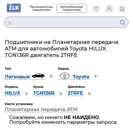
Промышленные
Автомобильные
подшипники
подшипники
Подшипники на Планетарная передача
ATM для автомобилей Toyota HILUX
TGN136R двигатель 2TRFE
Тип:
Марка:
←
←
Легковые
Toyota
Модель:
Кузов:
Двигатель:
←
←
←
HILUX
TGN136R
2TRFE
Место установки:
Планетарная передача ATM
Сожалеем, но ничего
НЕ НАЙДЕНО
.
Попробуйте изменить параметры запроса.