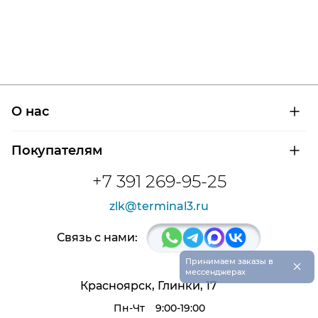
О нас
О компании
Покупателям
Сертификаты на продукцию
Контроль и диагностика
Доставка и оплата
+7 391 269-95-25
Контакты
Расшифровка маркировки подшипников
Новости
zlk@terminal3.ru
Возврат товара
Отзывы
Распродажа
Связь с нами:
×
Принимаем заказы в
мессенджерах
Красноярск, Глинки, 17
Пн-Чт
9:00-19:00