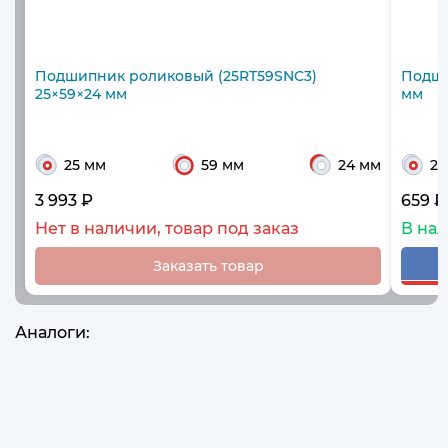
Подшипник роликовый (25RT59SNC3)
Подши
25×59×24 мм
мм
25 мм
59 мм
24 мм
26
3 993 ₽
659 ₽
Нет в наличии, товар под заказ
В на
Заказать товар
Аналоги: