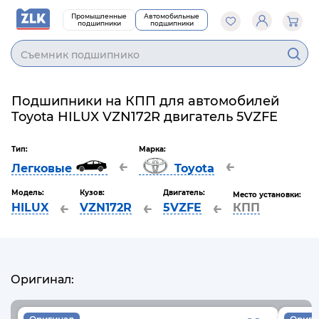
Промышленные
Автомобильные
подшипники
подшипники
Cъемник подшипников
Подшипники на КПП для автомобилей
Toyota HILUX VZN172R двигатель 5VZFE
Тип:
Марка:
←
←
Легковые
Toyota
Модель:
Кузов:
Двигатель:
Место установки:
←
←
←
HILUX
VZN172R
5VZFE
КПП
Оригинал: