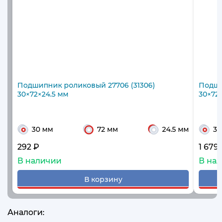
Подшипник роликовый 27706 (31306)
Подши
30×72×24.5 мм
30×72
30 мм
72 мм
24.5 мм
30
292 ₽
1 679
В наличии
В на
В корзину
Аналоги: