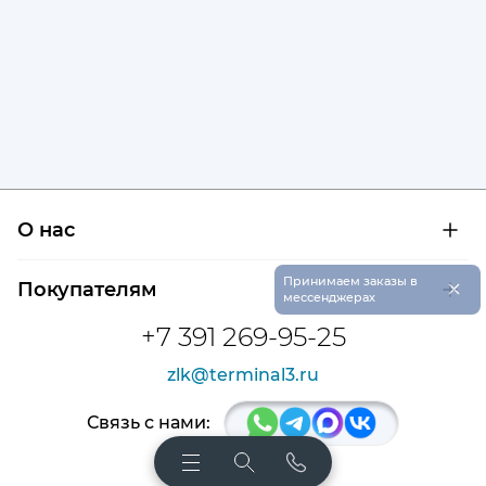
О нас
О компании
×
Принимаем заказы в
Покупателям
Сертификаты на продукцию
мессенджерах
Контроль и диагностика
Доставка и оплата
+7 391 269-95-25
Контакты
Расшифровка маркировки подшипников
Новости
zlk@terminal3.ru
Возврат товара
Отзывы
Распродажа
Связь с нами: