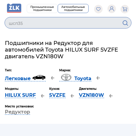
Промышленные
Автомобильные
подшипники
подшипники
шсп35
Подшипники на Редуктор для
автомобилей Toyota HILUX SURF 5VZFE
двигатель VZN180W
Тип:
Марка:
←
←
Легковые
Toyota
Модель:
Кузов:
Двигатель:
←
←
←
HILUX SURF
5VZFE
VZN180W
Место установки:
Редуктор