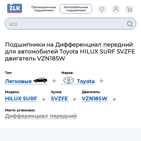
Промышленные
Автомобильные
подшипники
подшипники
6020
Подшипники на Дифференциал передний
для автомобилей Toyota HILUX SURF 5VZFE
двигатель VZN185W
Тип:
Марка:
←
←
Легковые
Toyota
Модель:
Кузов:
Двигатель:
←
←
←
HILUX SURF
5VZFE
VZN185W
Место установки:
Дифференциал передний