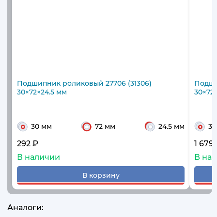
Подшипник роликовый 27706 (31306)
Подши
30×72×24.5 мм
30×72
30 мм
72 мм
24.5 мм
30
292 ₽
1 679
В наличии
В на
В корзину
Аналоги: