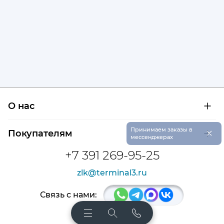
О нас
О компании
×
Принимаем заказы в
Покупателям
Сертификаты на продукцию
мессенджерах
Контроль и диагностика
Доставка и оплата
+7 391 269-95-25
Контакты
Расшифровка маркировки подшипников
Новости
zlk@terminal3.ru
Возврат товара
Отзывы
Распродажа
Связь с нами: