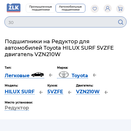
Промышленные
Автомобильные
подшипники
подшипники
30
Подшипники на Редуктор для
автомобилей Toyota HILUX SURF 5VZFE
двигатель VZN210W
Тип:
Марка:
←
←
Легковые
Toyota
Модель:
Кузов:
Двигатель:
←
←
←
HILUX SURF
5VZFE
VZN210W
Место установки:
Редуктор