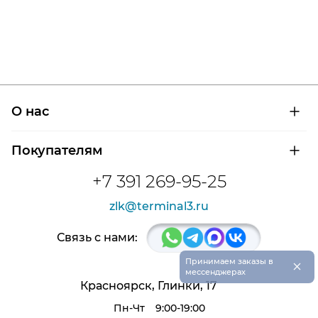
О нас
О компании
Покупателям
Сертификаты на продукцию
Контроль и диагностика
Доставка и оплата
+7 391 269-95-25
Контакты
Расшифровка маркировки подшипников
Новости
zlk@terminal3.ru
Возврат товара
Отзывы
Распродажа
Связь с нами:
×
Принимаем заказы в
мессенджерах
Красноярск, Глинки, 17
Пн-Чт
9:00-19:00