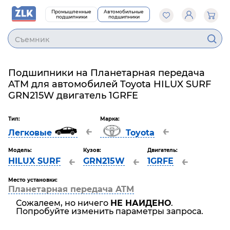
Промышленные
Автомобильные
подшипники
подшипники
Cъемник
Подшипники на Планетарная передача
ATM для автомобилей Toyota HILUX SURF
GRN215W двигатель 1GRFE
Тип:
Марка:
←
←
Легковые
Toyota
Модель:
Кузов:
Двигатель:
←
←
←
HILUX SURF
GRN215W
1GRFE
Место установки:
Планетарная передача ATM
Сожалеем, но ничего
НЕ НАЙДЕНО
.
Попробуйте изменить параметры запроса.